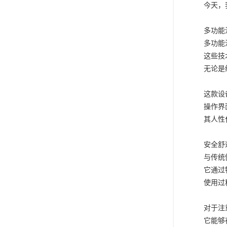
今天，
多功能
多功能
这些技
无论是
这款设
操作界
其人性
安全舒
与传统
它通过
使用过
对于注
它能够