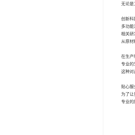
无论是
创新科
多功能
相关研
从原材
在生产
专业的
这种对
贴心服
为了让
专业的