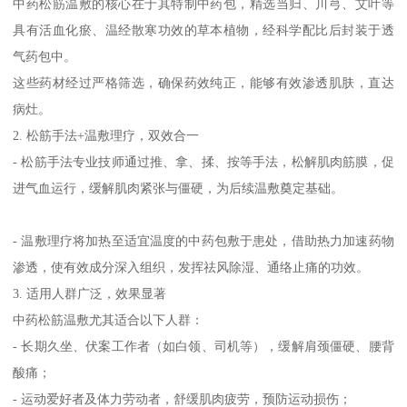
中药松筋温敷的核心在于其特制中药包，精选当归、川芎、艾叶等
具有活血化瘀、温经散寒功效的草本植物，经科学配比后封装于透
气药包中。
这些药材经过严格筛选，确保药效纯正，能够有效渗透肌肤，直达
病灶。
2. 松筋手法+温敷理疗，双效合一
- 松筋手法专业技师通过推、拿、揉、按等手法，松解肌肉筋膜，促
进气血运行，缓解肌肉紧张与僵硬，为后续温敷奠定基础。
- 温敷理疗将加热至适宜温度的中药包敷于患处，借助热力加速药物
渗透，使有效成分深入组织，发挥祛风除湿、通络止痛的功效。
3. 适用人群广泛，效果显著
中药松筋温敷尤其适合以下人群：
- 长期久坐、伏案工作者（如白领、司机等），缓解肩颈僵硬、腰背
酸痛；
- 运动爱好者及体力劳动者，舒缓肌肉疲劳，预防运动损伤；