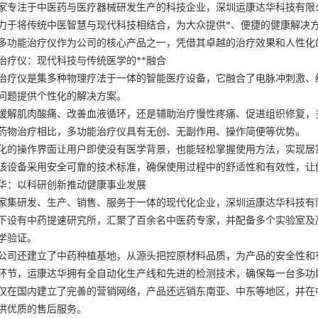
家专注于中医药与医疗器械研发生产的科技企业，深圳运康达华科技有限
力于将传统中医智慧与现代科技相结合，为大众提供*、便捷的健康解决
多功能治疗仪作为公司的核心产品之一，凭借其卓越的治疗效果和人性化
治疗仪：现代科技与传统医学的**融合
治疗仪是集多种物理疗法于一体的智能医疗设备，它融合了电脉冲刺激、
问题提供个性化的解决方案。
缓解肌肉酸痛、改善血液循环，还是辅助治疗慢性疼痛、促进组织修复，
药物治疗相比，多功能治疗仪具有无创、无副作用、操作简便等优势。
化的操作界面让用户即使没有医学背景，也能轻松掌握使用方法，实现居
该设备采用安全可靠的技术标准，确保使用过程中的舒适性和有效性，让
华：以科研创新推动健康事业发展
家集研发、生产、销售、服务于一体的现代化企业，深圳运康达华科技有
下设有中药提速研究所，汇聚了百余名中医药专家，并配备多个实验室及
学验证。
公司还建立了中药种植基地，从源头把控原材料品质，为产品的安全性和
环节，运康达华拥有全自动化生产线和先进的检测技术，确保每一台多功
仅在国内建立了完善的营销网络，产品还远销东南亚、中东等地区，并在
供优质的售后服务。