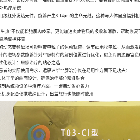
据显示，该技术可使**腺组织血流量提升40%以上，显著缓解因充血引
红外热疗系统
用级红外发热元件，能够产生8-14μm的生命光线，这种与人体自身辐射相
内生热"不仅能松弛肌肉痉挛，更能加速炎症物质的吸收和消散，帮助恢复
智能磁场调控装置
的动态变频磁场可影响带电粒子的运动轨迹，调节细胞膜电位，从而激发
计的磁场参数能够针对**腺特有的解剖位置进行优化，避免对周边器官造
性化设计：居家治疗的贴心之选
患者的实际使用需求，运康达华**腺治疗仪在易用性方面下足功夫：
合人体工学的曲面设计，确保治疗部位精准贴合
能控制系统预设多种治疗方案，一键启动省心省力
量化机身配合便携收纳设计，出差旅行也能随时使用