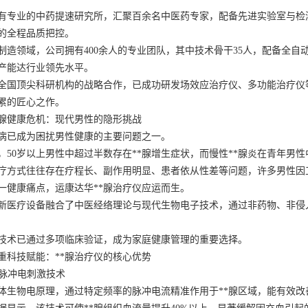
有专业的中药提速研究所，汇聚百余名中医药专家，配备先进实验室与检
的全程品质把控。
制造领域，公司拥有400余人的专业团队，其中技术骨干35人，配备全自
产能达行业领先水平。
全国顶尖科研机构的战略合作，已成功研发场效应治疗仪、多功能治疗仪
累的匠心之作。
*腺健康危机：现代男性的隐形挑战
疾病已成为困扰男性健康的主要问题之一。
，50岁以上男性中超过半数存在**腺增生症状，而慢性**腺炎在青年男
疗方式往往存在疗程长、副作用明显、患者依从性差等问题，许多男性因
一健康痛点，运康达华**腺治疗仪应运而生。
新医疗设备融合了中医经络理论与现代生物电子技术，通过非药物、非侵
技术已通过多项临床验证，成为家庭健康管理的重要选择。
重科技赋能：**腺治疗仪的核心优势
低频脉冲电刺激技术
体生物电原理，通过特定频率的脉冲电流精准作用于**腺区域，能有效改