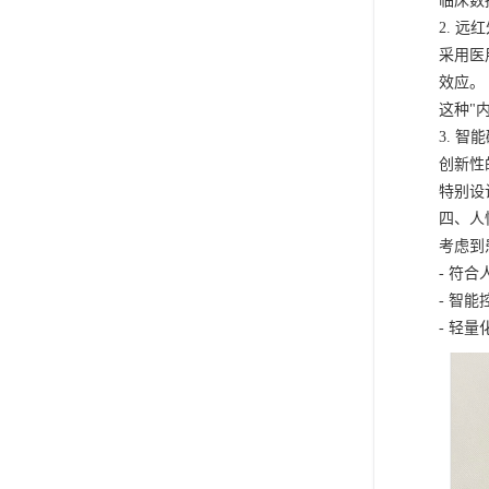
临床数
2. 远
采用医
效应。
这种"
3. 
创新性
特别设
四、人
考虑到
- 符
- 智
- 轻