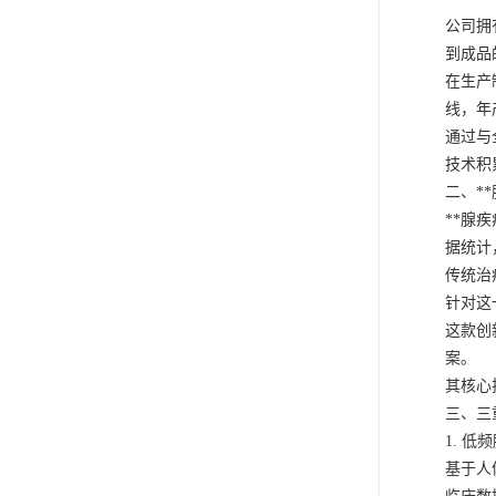
公司拥
到成品
在生产
线，年
通过与
技术积
二、*
**腺
据统计
传统治
针对这
这款创
案。
其核心
三、三
1. 
基于人