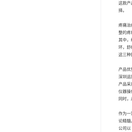
这款产
择。
疼痛治
整的疼
其中，
环，舒
这三种
产品优
深圳运
产品采
仪器操
同时，
作为一
论精髓
公司以