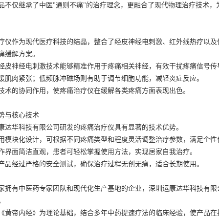
品不仅继承了中医"通则不痛"的治疗理念，更融合了现代物理治疗技术
疗仪作为现代医疗科技的结晶，整合了经皮神经电刺激、红外线热疗以及
痛缓解方案。
经皮神经电刺激技术能够精准作用于疼痛相关神经，有效干扰疼痛信号传
缓肌肉紧张；低频脉冲磁场则有助于调节细胞功能，减轻炎症反应。
技术的协同作用，使疼痛治疗仪在缓解各类疼痛方面表现出色。
势与核心技术
康达华科技有限公司研发的疼痛治疗仪具有显著的技术优势。
用模块化设计，可根据不同疼痛类型和程度灵活调整治疗参数，满足个性
作界面简洁直观，患者可轻松掌握使用方法，实现居家自我治疗。
产品经过严格的安全测试，确保治疗过程无创无痛，适合长期使用。
家拥有中医药专家团队和现代化生产基地的企业，深圳运康达华科技有限
。
《黄帝内经》为理论基础，结合多年中药提速疗法的临床经验，使产品在