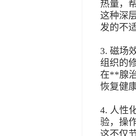
热量，
这种深
发的不
3. 磁
组织的
在**腺
恢复健
4. 人
验，操
这不仅