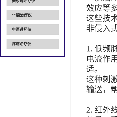
糖尿病治疗仪
效应等
**腺治疗仪
这些技
非侵入
中医透药仪
疼痛治疗仪
1. 低
电流作
适。
这种刺
输送，帮
2. 红