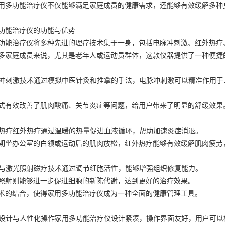
用多功能治疗仪不仅能够满足家庭成员的健康需求，还能够有效缓解多种
功能治疗仪的功能与优势
功能治疗仪将多种先进的理疗技术集于一身，包括电脉冲刺激、红外热疗
多家庭成员来说，尤其是老年人或运动员群体，这款仪器提供了一种便捷
电脉冲刺激技术通过模拟中医针灸和推拿的手法，电脉冲刺激可以精准作用
式有效改善了肌肉酸痛、关节炎症等问题，给用户带来了明显的舒缓效果
红外热疗红外热疗通过温暖的热量促进血液循环，帮助加速炎症消退。
期坐办公室的白领或运动后的肌肉放松，红外热疗能够有效缓解肌肉疲劳
磁疗与激光照射磁疗技术通过调节细胞活性，能够增强组织修复能力。
照射则能够进一步促进细胞的新陈代谢，达到更好的治疗效果。
术的结合，使得家用多功能治疗仪成为一种全面的健康管理工具。
紧凑设计与人性化操作家用多功能治疗仪设计紧凑，操作界面友好，用户可