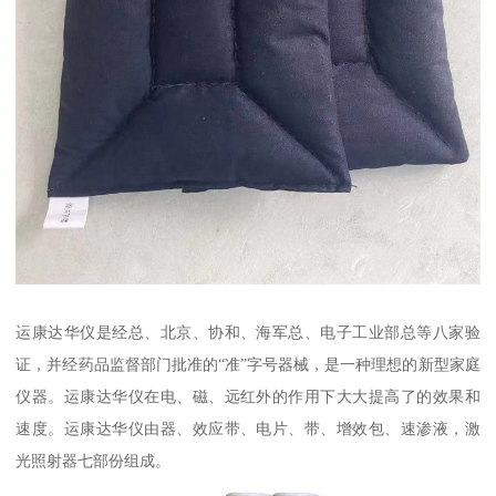
运康达华仪是经总、北京、协和、海军总、电子工业部总等八家验
证，并经药品监督部门批准的“准”字号器械，是一种理想的新型家庭
仪器。运康达华仪在电、磁、远红外的作用下大大提高了的效果和
速度。运康达华仪由器、效应带、电片、带、增效包、速渗液，激
光照射器七部份组成。