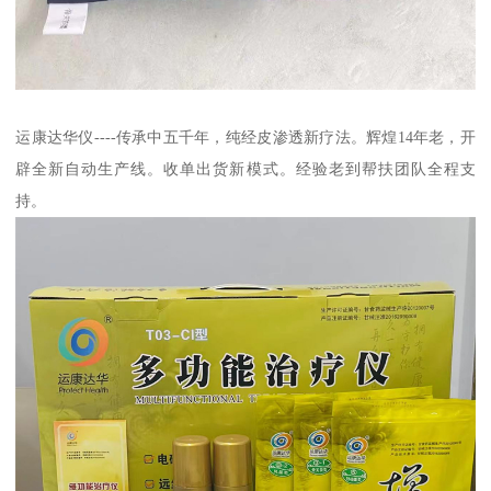
运康达华仪----传承中五千年，纯经皮渗透新疗法。辉煌14年老，开
辟全新自动生产线。收单出货新模式。经验老到帮扶团队全程支
持。