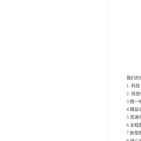
我们
1. 
2. 
3.统
4.精
5.资
6.全
7.新
8.诚