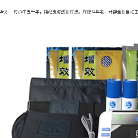
华仪----传承中五千年，纯经皮渗透新疗法。辉煌14年老，开辟全新自