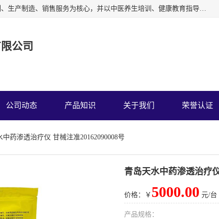
深圳运康达华科技有限公司以从事中多功能治疗仪的开发研制、生产制造、销售服务为核心，并以中医养生培训、健康教育指导为依托、秉承弘扬民族中医药、造福人类健康的精神理念，以祖国的医学名著《黄帝内经》为理论基础，结合现代医疗、保健养生等，创立了中药提速疗法，开辟了一条新的治疗途径。
有限公司
公司动态
产品知识
关于我们
荣誉认证
中药渗透治疗仪 甘械注准20162090008号
青岛天水中药渗透治疗仪 甘
5000.00
价格：￥
元/台
产品规格：