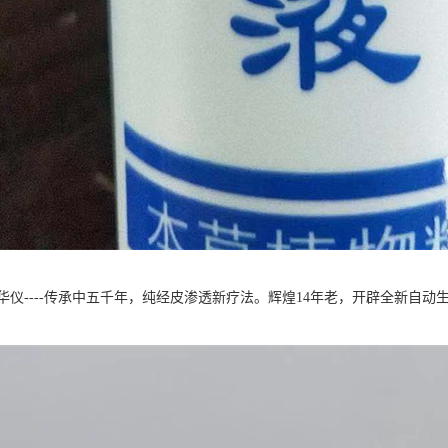
华仪----传承中五千年，纯经皮渗透新疗法。辉煌14年老，开辟全新自