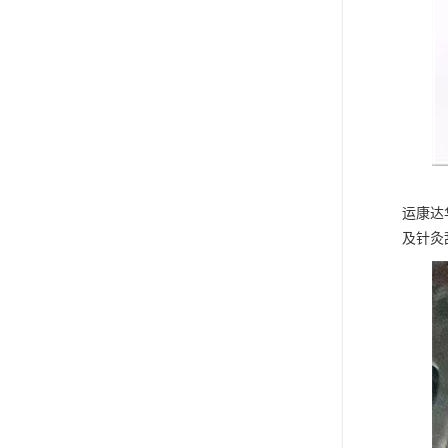
运康达
及针灸