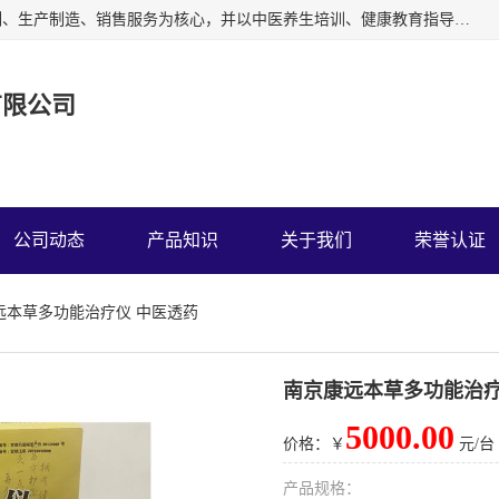
深圳运康达华科技有限公司以从事中多功能治疗仪的开发研制、生产制造、销售服务为核心，并以中医养生培训、健康教育指导为依托、秉承弘扬民族中医药、造福人类健康的精神理念，以祖国的医学名著《黄帝内经》为理论基础，结合现代医疗、保健养生等，创立了中药提速疗法，开辟了一条新的治疗途径。
有限公司
公司动态
产品知识
关于我们
荣誉认证
远本草多功能治疗仪 中医透药
南京康远本草多功能治疗
5000.00
价格：￥
元/台
产品规格：