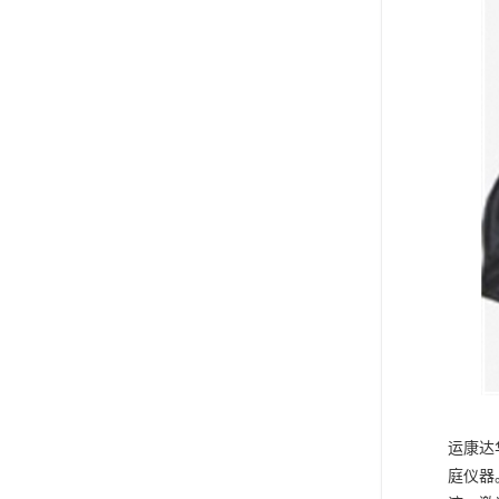
运康达
庭仪器