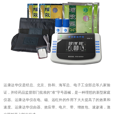
运康达华仪是经总、北京、协和、海军总、电子工业部总等八家验
证，并经药品监督部门批准的“准”字号器械，是一种理想的新型家庭
仪器。运康达华仪在电、磁、远红外的作用下大大提高了的效果和
速度。运康达华仪由器、效应带、电片、带、增效包、速渗液，激