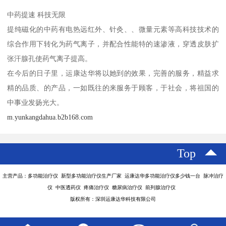
中药提速 科技无限
提纯磁化的中药有电热远红外、针灸、、微量元素等高科技技术的
综合作用下转化为药气离子，并配合性能特的速渗液，穿透皮肤扩
张汗腺孔使药气离子提高。
在今后的日子里，运康达华将以她到的效果，完善的服务，精益求
精的品质、的产品，一如既往的来服务于顾客，于社会，将祖国的
中事业发扬光大。
m.yunkangdahua.b2b168.com
Top
主营产品：多功能治疗仪 新型多功能治疗仪生产厂家 运康达华多功能治疗仪多少钱一台 脉冲治疗
仪 中医透药仪 疼痛治疗仪 糖尿病治疗仪 前列腺治疗仪
版权所有：深圳运康达华科技有限公司