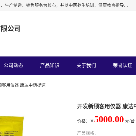
深圳运康达华科技有限公司以从事中多功能治疗仪的开发研制、生产制造、销售服务为核心，并以中医养生培训、健康教育指导为依托、秉承弘扬民族中医药、造福人类健康的精神理念，以祖国的医学名著《黄帝内经》为理论基础，结合现代医疗、保健养生等，创立了中药提速疗法，开辟了一条新的治疗途径。
有限公司
公司动态
产品知识
关于我们
荣誉认证
顾客用仪器 康达中药提速
开发新顾客用仪器 康达
5000.00
价格：￥
元/台
产品规格：