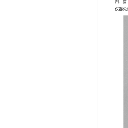
四．售 
仪器免