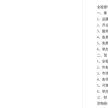
全程督
一、筹 
1、运
2、开
3、服
4、各
5、免
6、举
二、营 
1、全
2、外
3、市
4、各
5、可
6、举
三．财 
货物统