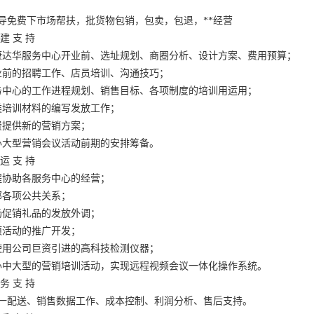
导免费下市场帮扶，批货物包销，包卖，包退，**经营
建 支 持
康达华服务中心开业前、选址规划、商圈分析、设计方案、费用预算；
业前的招聘工作、店员培训、沟通技巧；
务中心的工作进程规划、销售目标、各项制度的培训用运用；
类培训材料的编写发放工作；
费提供新的营销方案；
办大型营销会议活动前期的安排筹备。
运 支 持
程协助各服务中心的经营；
部各项公共关系；
场促销礼品的发放外调；
项活动的推广开发；
使用公司巨资引进的高科技检测仪器；
办中大型的营销培训活动，实现远程视频会议一体化操作系统。
务 支 持
一配送、销售数据工作、成本控制、利润分析、售后支持。