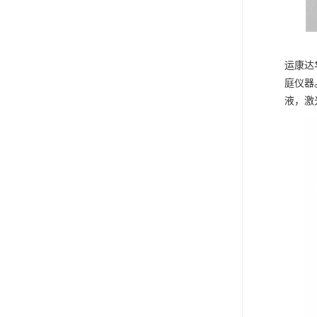
运康达
庭仪器
液，激