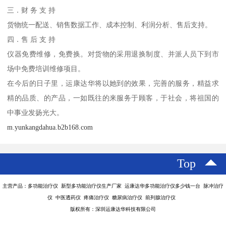
三．财 务 支 持
货物统一配送、销售数据工作、成本控制、利润分析、售后支持。
四．售 后 支 持
仪器免费维修，免费换。对货物的采用退换制度、并派人员下到市
场中免费培训维修项目。
在今后的日子里，运康达华将以她到的效果，完善的服务，精益求
精的品质、的产品，一如既往的来服务于顾客，于社会，将祖国的
中事业发扬光大。
m.yunkangdahua.b2b168.com
Top
主营产品：多功能治疗仪 新型多功能治疗仪生产厂家 运康达华多功能治疗仪多少钱一台 脉冲治疗
仪 中医透药仪 疼痛治疗仪 糖尿病治疗仪 前列腺治疗仪
版权所有：深圳运康达华科技有限公司