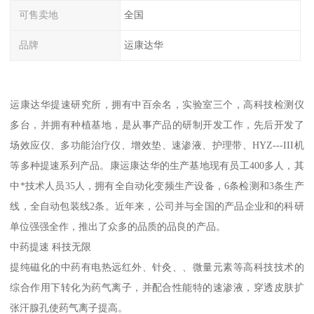
可售卖地
全国
品牌
运康达华
运康达华提速研究所，拥有中百余名，实验室三个，高科技检测仪
多台，并拥有种植基地，是从事产品的研制开发工作，先后开发了
场效应仪、多功能治疗仪、增效垫、速渗液、护理带、HYZ---III机
等多种提速系列产品。康运康达华的生产基地现有员工400多人，其
中*技术人员35人，拥有全自动化变频生产设备，6条检测和3条生产
线，全自动包装线2条。近年来，公司并与全国的产品企业和的科研
单位强强全作，推出了众多的品质的品良的产品。
中药提速 科技无限
提纯磁化的中药有电热远红外、针灸、、微量元素等高科技技术的
综合作用下转化为药气离子，并配合性能特的速渗液，穿透皮肤扩
张汗腺孔使药气离子提高。