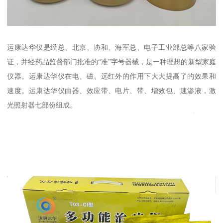
运康达华仪是经总、北京、协和、海军总、电子工业部总等八家验
证，并经药品监督部门批准的“准”字号器械，是一种理想的新型家庭
仪器。运康达华仪在电、磁、远红外的作用下大大提高了的效果和
速度。运康达华仪由器、效应带、电片、带、增效包、速渗液，激
光照射器七部份组成。