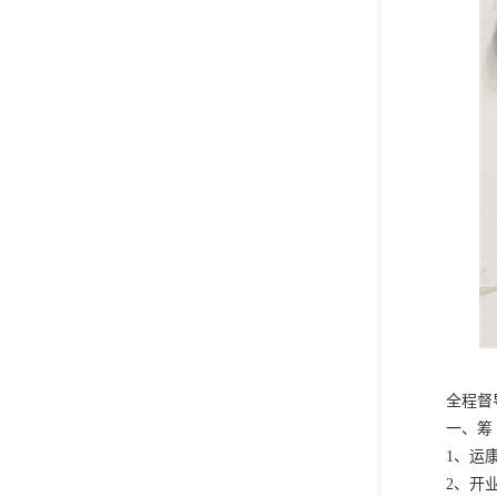
全程督
一、筹 
1、运
2、开