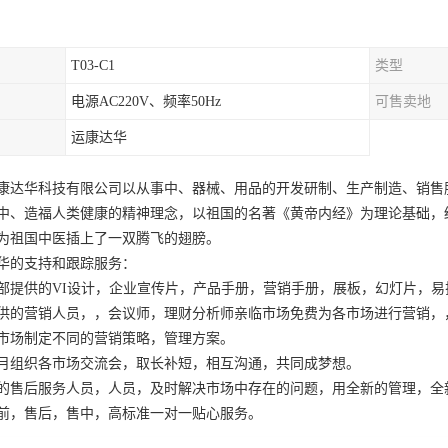
T03-C1
类型
电源AC220V、频率50Hz
可售卖地
运康达华
康达华科技有限公司以从事中、器械、用品的开发研制、生产制造、销售
中、造福人类健康的精神理念，以祖国的名著《黄帝内经》为理论基础，
为祖国中医插上了一双腾飞的翅膀。
华的支持和跟踪服务：
部提供的VI设计，企业宣传片，产品手册，营销手册，展板，幻灯片，
供的营销人员，，会议师，理财分析师亲临市场免费为各市场进行营销，
市场制定不同的营销策略，管理方案。
月组织各市场交流会，取长补短，相互沟通，共同成梦想。
的售后服务人员，人员，及时解决市场中存在的问题，用全新的管理，全
前，售后，售中，高标准一对一贴心服务。