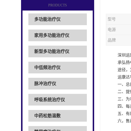
PRODUCTS
多功能治疗仪
型号
电源
家用多功能治疗仪
品牌
新型多功能治疗仪
深圳运
承弘扬
中低频治疗仪
途径，
运康达
脉冲治疗仪
一、总
二、提
三、为
呼吸系统治疗仪
四、每
五、有
中药松筋温敷
六，售