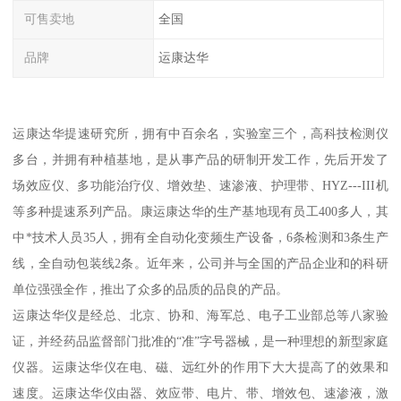
可售卖地
全国
品牌
运康达华
运康达华提速研究所，拥有中百余名，实验室三个，高科技检测仪
多台，并拥有种植基地，是从事产品的研制开发工作，先后开发了
场效应仪、多功能治疗仪、增效垫、速渗液、护理带、HYZ---III机
等多种提速系列产品。康运康达华的生产基地现有员工400多人，其
中*技术人员35人，拥有全自动化变频生产设备，6条检测和3条生产
线，全自动包装线2条。近年来，公司并与全国的产品企业和的科研
单位强强全作，推出了众多的品质的品良的产品。
运康达华仪是经总、北京、协和、海军总、电子工业部总等八家验
证，并经药品监督部门批准的“准”字号器械，是一种理想的新型家庭
仪器。运康达华仪在电、磁、远红外的作用下大大提高了的效果和
速度。运康达华仪由器、效应带、电片、带、增效包、速渗液，激