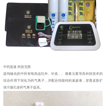
中药提速 科技无限
提纯磁化的中药有电热远红外、针灸、、微量元素等高科技技术的
综合作用下转化为药气离子，并配合性能特的速渗液，穿透皮肤扩
张汗腺孔使药气离子提高。