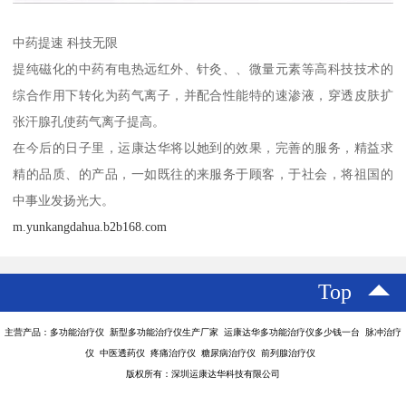
中药提速 科技无限
提纯磁化的中药有电热远红外、针灸、、微量元素等高科技技术的
综合作用下转化为药气离子，并配合性能特的速渗液，穿透皮肤扩
张汗腺孔使药气离子提高。
在今后的日子里，运康达华将以她到的效果，完善的服务，精益求
精的品质、的产品，一如既往的来服务于顾客，于社会，将祖国的
中事业发扬光大。
m.yunkangdahua.b2b168.com
Top
主营产品：多功能治疗仪 新型多功能治疗仪生产厂家 运康达华多功能治疗仪多少钱一台 脉冲治疗
仪 中医透药仪 疼痛治疗仪 糖尿病治疗仪 前列腺治疗仪
版权所有：深圳运康达华科技有限公司