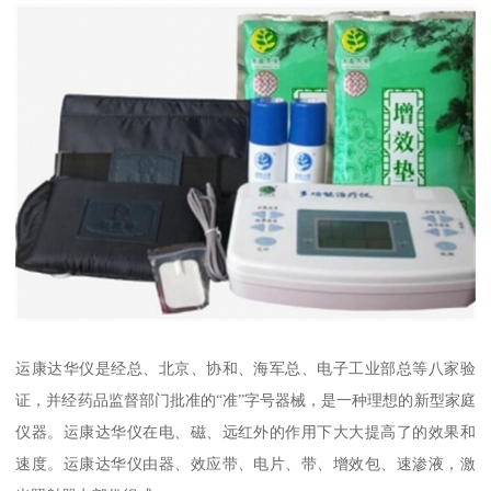
运康达华仪是经总、北京、协和、海军总、电子工业部总等八家验
证，并经药品监督部门批准的“准”字号器械，是一种理想的新型家庭
仪器。运康达华仪在电、磁、远红外的作用下大大提高了的效果和
速度。运康达华仪由器、效应带、电片、带、增效包、速渗液，激