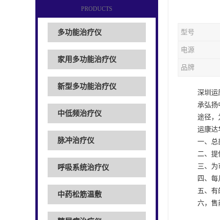
PRODUCTS
多功能治疗仪
型号
电源
家用多功能治疗仪
品牌
新型多功能治疗仪
深圳运
承弘扬
中低频治疗仪
途径，
运康达
脉冲治疗仪
一、总
二、提
三、为
呼吸系统治疗仪
四、每
五、有
中药松筋温敷
六，售