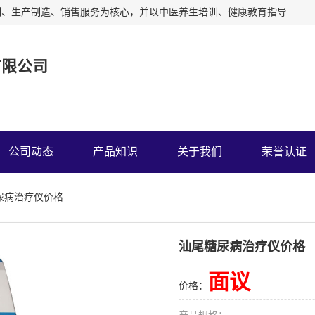
深圳运康达华科技有限公司以从事中多功能治疗仪的开发研制、生产制造、销售服务为核心，并以中医养生培训、健康教育指导为依托、秉承弘扬民族中医药、造福人类健康的精神理念，以祖国的医学名著《黄帝内经》为理论基础，结合现代医疗、保健养生等，创立了中药提速疗法，开辟了一条新的治疗途径。
有限公司
公司动态
产品知识
关于我们
荣誉认证
尿病治疗仪价格
汕尾糖尿病治疗仪价格
面议
价格：