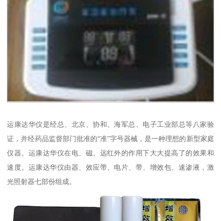
运康达华仪是经总、北京、协和、海军总、电子工业部总等八家验
证，并经药品监督部门批准的“准”字号器械，是一种理想的新型家庭
仪器。运康达华仪在电、磁、远红外的作用下大大提高了的效果和
速度。运康达华仪由器、效应带、电片、带、增效包、速渗液，激
光照射器七部份组成。