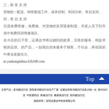
三．财 务 支 持
货物统一配送、销售数据工作、成本控制、利润分析、售后支持。
四．售 后 支 持
仪器免费维修，免费换。对货物的采用退换制度、并派人员下到市
场中免费培训维修项目。
在今后的日子里，运康达华将以她到的效果，完善的服务，精益求
精的品质、的产品，一如既往的来服务于顾客，于社会，将祖国的
中事业发扬光大。
m.yunkangdahua.b2b168.com
Top
主营产品：多功能治疗仪 新型多功能治疗仪生产厂家 运康达华多功能治疗仪多少钱一台 脉冲治疗
仪 中医透药仪 疼痛治疗仪 糖尿病治疗仪 前列腺治疗仪
版权所有：深圳运康达华科技有限公司