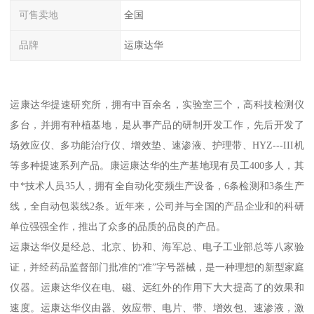
可售卖地
全国
品牌
运康达华
运康达华提速研究所，拥有中百余名，实验室三个，高科技检测仪
多台，并拥有种植基地，是从事产品的研制开发工作，先后开发了
场效应仪、多功能治疗仪、增效垫、速渗液、护理带、HYZ---III机
等多种提速系列产品。康运康达华的生产基地现有员工400多人，其
中*技术人员35人，拥有全自动化变频生产设备，6条检测和3条生产
线，全自动包装线2条。近年来，公司并与全国的产品企业和的科研
单位强强全作，推出了众多的品质的品良的产品。
运康达华仪是经总、北京、协和、海军总、电子工业部总等八家验
证，并经药品监督部门批准的“准”字号器械，是一种理想的新型家庭
仪器。运康达华仪在电、磁、远红外的作用下大大提高了的效果和
速度。运康达华仪由器、效应带、电片、带、增效包、速渗液，激