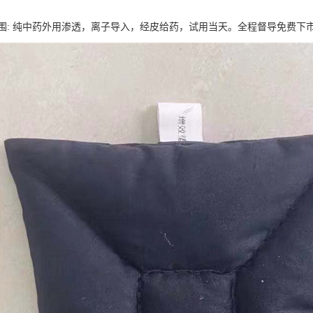
围: 纯中药外用渗透，离子导入，经皮给药，试用当天。全程督导免费下