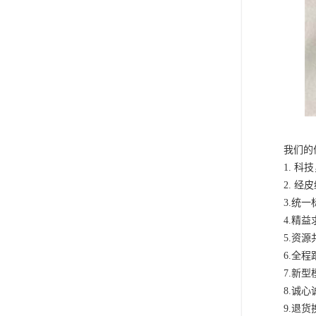
我们
1. 
2. 
3.统
4.精
5.资
6.全
7.新
8.诚
9.退