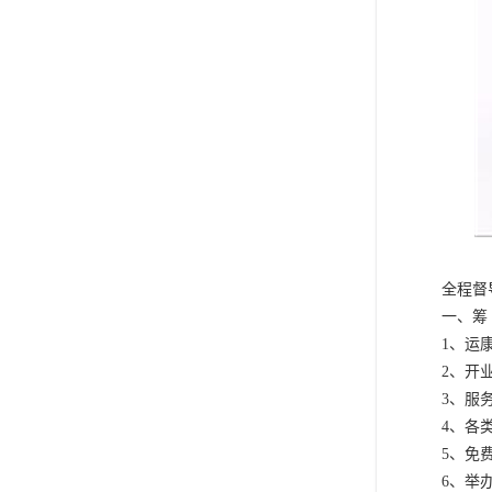
全程督
一、筹 
1、运
2、开
3、服
4、各
5、免
6、举