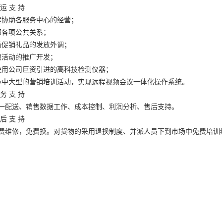
运 支 持
程协助各服务中心的经营；
部各项公共关系；
场促销礼品的发放外调；
项活动的推广开发；
使用公司巨资引进的高科技检测仪器；
办中大型的营销培训活动，实现远程视频会议一体化操作系统。
务 支 持
一配送、销售数据工作、成本控制、利润分析、售后支持。
后 支 持
费维修，免费换。对货物的采用退换制度、并派人员下到市场中免费培训