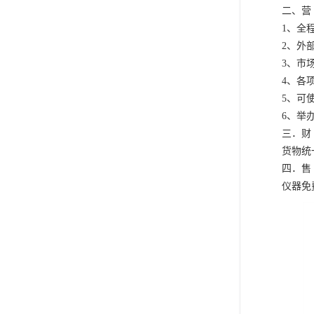
二、营 
1、全
2、外
3、市
4、各
5、可
6、举
三．财 
货物统
四．售 
仪器免