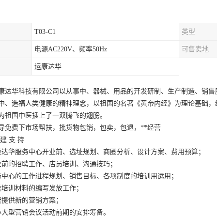
T03-C1
类型
电源AC220V、频率50Hz
可售卖地
运康达华
康达华科技有限公司以从事中、器械、用品的开发研制、生产制造、销售
中、造福人类健康的精神理念，以祖国的名著《黄帝内经》为理论基础，
为祖国中医插上了一双腾飞的翅膀。
导免费下市场帮扶，批货物包销，包卖，包退，**经营
建 支 持
康达华服务中心开业前、选址规划、商圈分析、设计方案、费用预算；
业前的招聘工作、店员培训、沟通技巧；
务中心的工作进程规划、销售目标、各项制度的培训用运用；
类培训材料的编写发放工作；
费提供新的营销方案；
办大型营销会议活动前期的安排筹备。