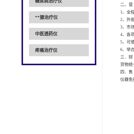
糖尿病治疗仪
二、营 
1、全
**腺治疗仪
2、外
3、市
中医透药仪
4、各
5、可
6、举
疼痛治疗仪
三．财 
货物统
四．售 
仪器免