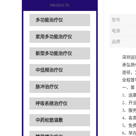
PRODUCTS
多功能治疗仪
型号
电源
家用多功能治疗仪
品牌
新型多功能治疗仪
深圳运
承弘扬
中低频治疗仪
途径，
全程督
脉冲治疗仪
一、筹 
1、运
2、开
呼吸系统治疗仪
3、服
4、各
中药松筋温敷
5、免
6、举