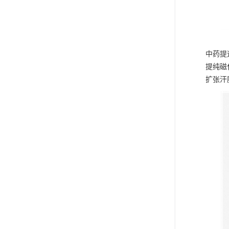
中药提
提纯磁
扩张汗