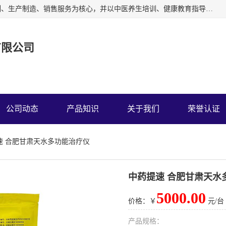
深圳运康达华科技有限公司以从事中多功能治疗仪的开发研制、生产制造、销售服务为核心，并以中医养生培训、健康教育指导为依托、秉承弘扬民族中医药、造福人类健康的精神理念，以祖国的医学名著《黄帝内经》为理论基础，结合现代医疗、保健养生等，创立了中药提速疗法，开辟了一条新的治疗途径。
有限公司
公司动态
产品知识
关于我们
荣誉认证
速 合肥甘肃天水多功能治疗仪
中药提速 合肥甘肃天水
5000.00
价格：￥
元/台
产品规格：