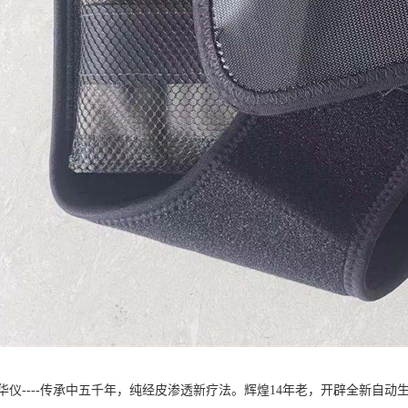
华仪----传承中五千年，纯经皮渗透新疗法。辉煌14年老，开辟全新自