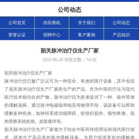
公司动态
公司首页
供应商机
关于我们
公司动态
荣誉认证
招聘中心
客户案例
产品知识
韶关脉冲治疗仪生产厂家
2024-06-28
浏览次数：
741
次
韶关脉冲治疗仪生产厂家
脉冲治疗仪已被广泛认可为一种安全、有效的医疗设备，其中包括
了韶关脉冲治疗仪生产厂家所生产的产品。作为中医药疗法与现代
医疗技术相结合的产物，脉冲治疗仪为患者提供了一种、操作简便
的缓解选择。通过脉冲电磁场和电流等物理手段，该设备可以帮助
缓解多种疾病，如神经系统功能障碍、软组织损伤、慢性疼痛、肌
肉骨骼系统疾病、皮肤瘙痒等。
韶关脉冲治疗仪生产厂家致力于结合中医药传统理论和现代医疗技
术，研发生产高品质的脉冲缓解设备，为用户提供更好的缓解体